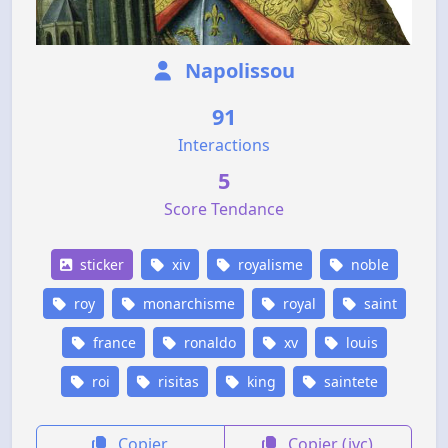
Napolissou
91
Interactions
5
Score Tendance
sticker
xiv
royalisme
noble
roy
monarchisme
royal
saint
france
ronaldo
xv
louis
roi
risitas
king
saintete
Copier
Copier (jvc)