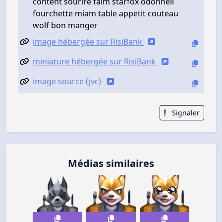
content sourire faim starfox odonnell
fourchette miam table appetit couteau
wolf bon manger
image hébergée sur RisiBank
miniature hébergée sur RisiBank
image source (jvc)
Signaler
Médias similaires