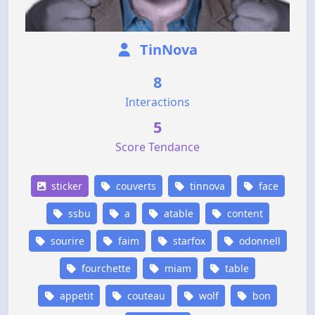
TinNova
8
Interactions
5
Score Tendance
sticker
couverts
tinnova
face
ssbu
a
atable
content
sourire
faim
starfox
odonnell
fourchette
miam
table
appetit
couteau
wolf
bon