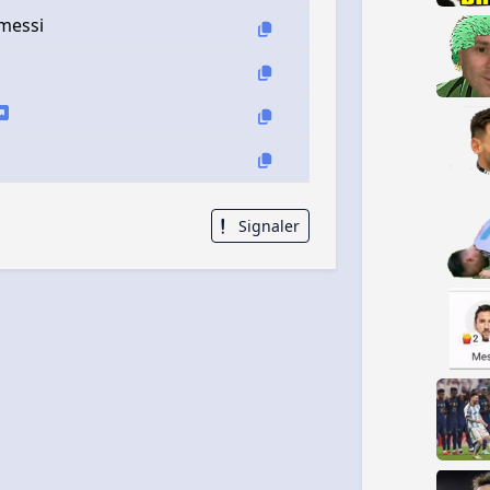
 messi
Signaler