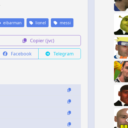
eibarman
lionel
messi
Copier (jvc)
Facebook
Telegram