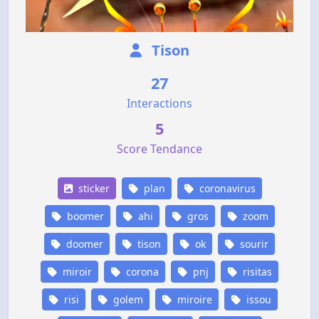
Tison
27
Interactions
5
Score Tendance
sticker
plan
coronavirus
boomer
ahi
gros
zoom
doomer
tison
ok
sourir
miroir
corona
pnj
risitas
risi
golem
miroire
issou