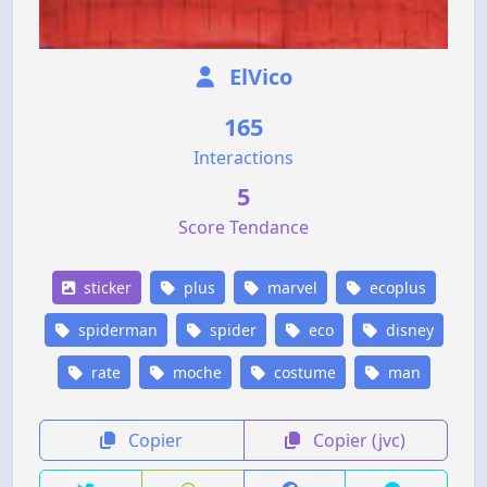
ElVico
165
Interactions
5
Score Tendance
sticker
plus
marvel
ecoplus
spiderman
spider
eco
disney
rate
moche
costume
man
Copier
Copier (jvc)