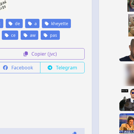
c
de
a
kheyette
ce
aw
pas
Copier (jvc)
Facebook
Telegram