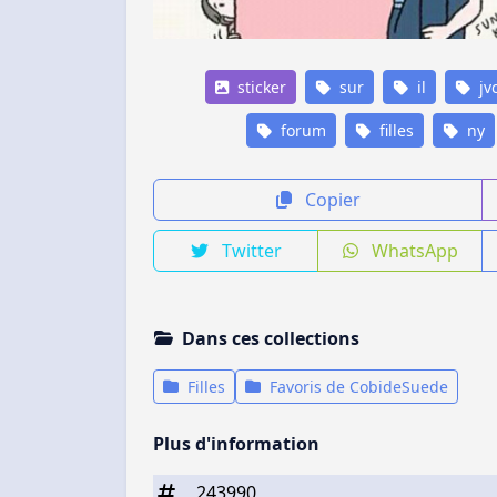
sticker
sur
il
jv
forum
filles
ny
Copier
Twitter
WhatsApp
Dans ces collections
Filles
Favoris de CobideSuede
Plus d'information
243990