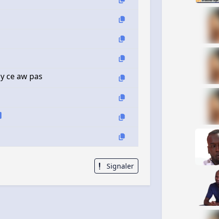
 ny ce aw pas
Signaler