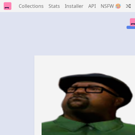
Collections
Stats
Installer
API
NSFW 🥵