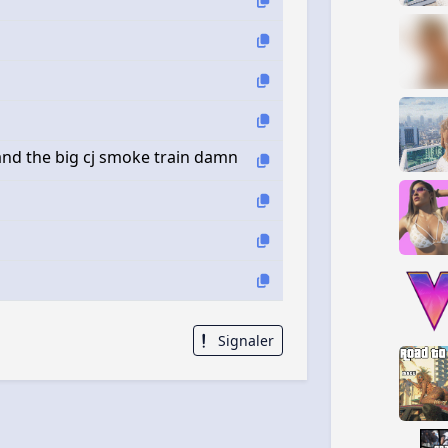
rand the big cj smoke train damn
Signaler