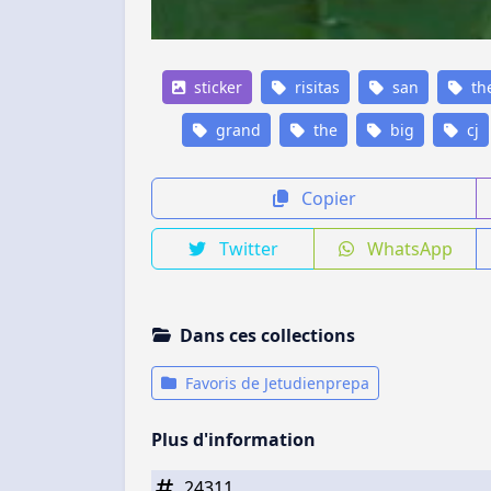
sticker
risitas
san
the
grand
the
big
cj
Copier
Twitter
WhatsApp
Dans ces collections
Favoris de Jetudienprepa
Plus d'information
24311