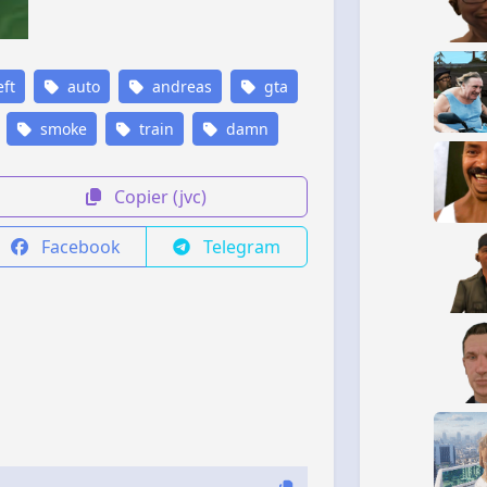
ft
auto
andreas
gta
smoke
train
damn
Copier (jvc)
Facebook
Telegram