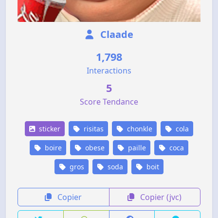
Claade
1,798
Interactions
5
Score Tendance
sticker
risitas
chonkle
cola
boire
obese
paille
coca
gros
soda
boit
Copier
Copier (jvc)