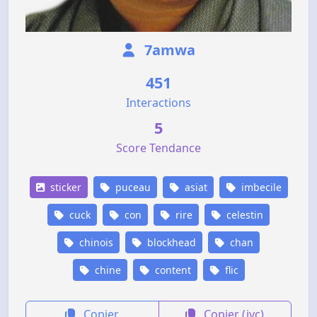
7amwa
451
Interactions
5
Score Tendance
sticker
puceau
asiat
imbecile
cuck
con
rire
celestin
chinois
blockhead
chan
chine
content
flic
Copier
Copier (jvc)