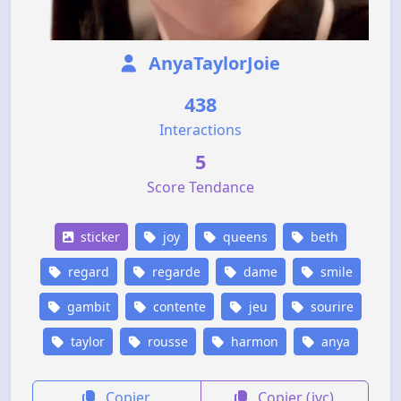
AnyaTaylorJoie
438
Interactions
5
Score Tendance
sticker
joy
queens
beth
regard
regarde
dame
smile
gambit
contente
jeu
sourire
taylor
rousse
harmon
anya
Copier
Copier (jvc)