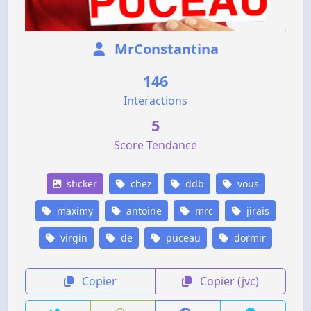
MrConstantina
146
Interactions
5
Score Tendance
sticker
chez
ddb
vous
maximy
antoine
mrc
jirais
virgin
de
puceau
dormir
Copier
Copier (jvc)