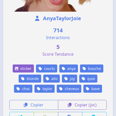
AnyaTaylorJoie
714
Interactions
5
Score Tendance
sticker
courts
anya
bouche
blonde
allo
joy
quoi
choc
taylor
cheveux
bave
Copier
Copier (jvc)