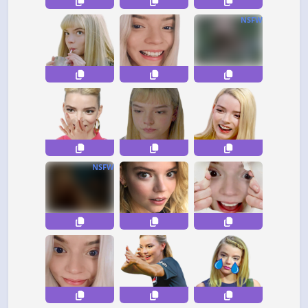
NSFW
NSFW