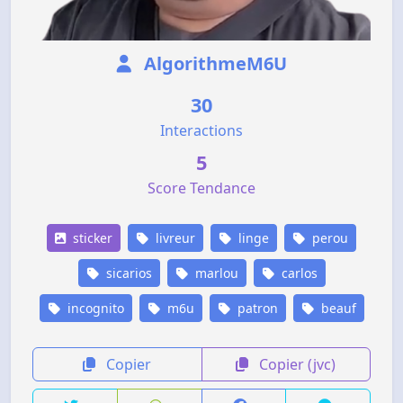
AlgorithmeM6U
30
Interactions
5
Score Tendance
sticker
livreur
linge
perou
sicarios
marlou
carlos
incognito
m6u
patron
beauf
Copier
Copier (jvc)