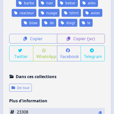
barbe
noir
bebar
ailes
reacteur
nuage
tshirt
avion
blow
de
doigt
le
Copier
Copier (jvc)
Twitter
WhatsApp
Facebook
Telegram
Dans ces collections
De tout
Plus d'information
23308