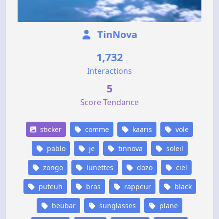
TinNova
1,732
Interactions
5
Score Tendance
sticker
comme
kaaris
vole
pablo
je
tinnova
soleil
zongo
lunettes
dozo
ciel
puteuh
bras
rappeur
black
beubar
sunglasses
plane