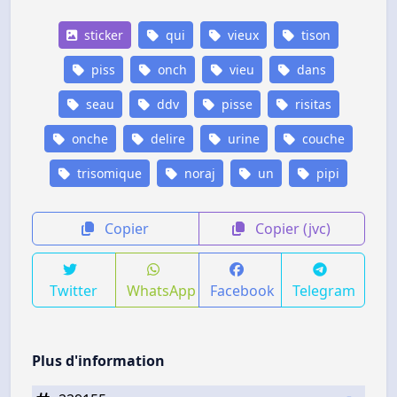
sticker
qui
vieux
tison
piss
onch
vieu
dans
seau
ddv
pisse
risitas
onche
delire
urine
couche
trisomique
noraj
un
pipi
Copier
Copier (jvc)
Twitter
WhatsApp
Facebook
Telegram
Plus d'information