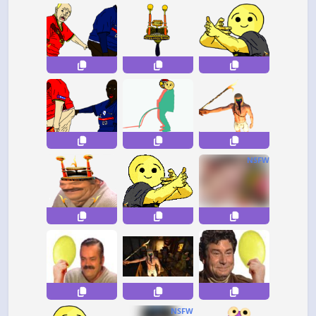
NSFW
NSFW