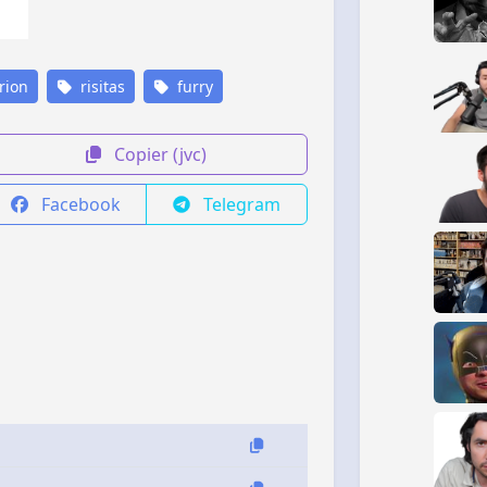
rion
risitas
furry
Copier (jvc)
Facebook
Telegram