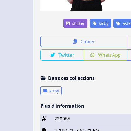
sticker
kirby
aste
Copier
Twitter
WhatsApp
Dans ces collections
kirby
Plus d'information
228965
4/1/2021, 7:51:21 PM