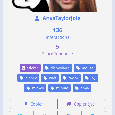
AnyaTaylorJoie
136
Interactions
5
Score Tendance
sticker
disneyland
mouse
disney
walt
taylor
joy
mickey
minnie
anya
Copier
Copier (jvc)