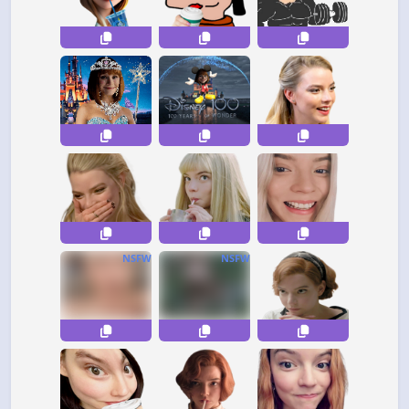
NSFW
NSFW