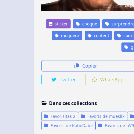
sticker
choque
surprendr
moqueur
content
souri
gi
Copier
Twitter
WhatsApp
Dans ces collections
Favorisitas 2
Favoris de mueslix
Favoris de KabeDabe
Favoris de -W9