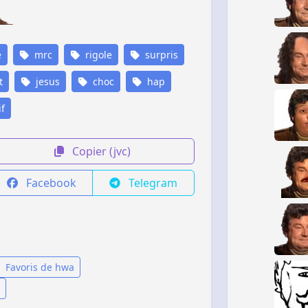
e
mrc
rigole
surpris
t
jesus
choc
hap
f
Copier (jvc)
Facebook
Telegram
Favoris de hwa