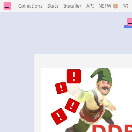
Collections
Stats
Installer
API
NSFW 🥵