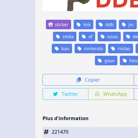
sticker
link
ddb
jvc
zelda
of
issou
de
ban
nintendo
risitas
gouv
heu
Copier
Twitter
WhatsApp
Plus d'information
221470