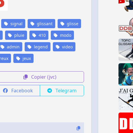
signal
glissant
glisse
pluie
410
modo
admin
legend
video
reux
jeux
Copier (jvc)
Facebook
Telegram