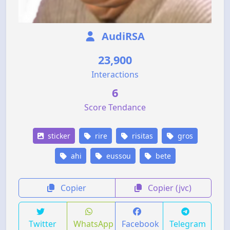
AudiRSA
23,900
Interactions
6
Score Tendance
sticker
rire
risitas
gros
ahi
eussou
bete
Copier
Copier (jvc)
Twitter
WhatsApp
Facebook
Telegram