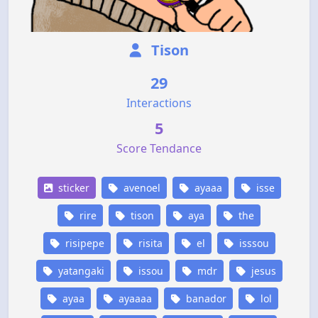
Tison
29
Interactions
5
Score Tendance
sticker
avenoel
ayaaa
isse
rire
tison
aya
the
risipepe
risita
el
isssou
yatangaki
issou
mdr
jesus
ayaa
ayaaaa
banador
lol