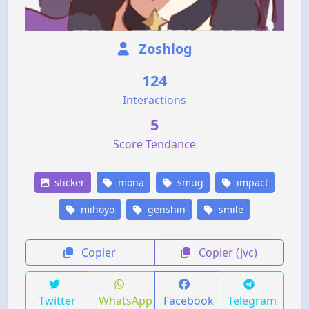
Zoshlog
124
Interactions
5
Score Tendance
sticker
mona
smug
impact
mihoyo
genshin
smile
Copier
Copier (jvc)
Twitter
WhatsApp
Facebook
Telegram