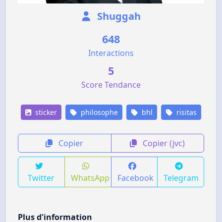
Shuggah
648
Interactions
5
Score Tendance
sticker
philosophe
bhl
risitas
Copier
Copier (jvc)
Twitter
WhatsApp
Facebook
Telegram
Plus d'information