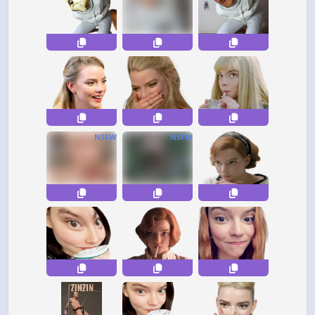
NSFW
NSFW