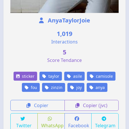
AnyaTaylorJoie
1,019
Interactions
5
Score Tendance
sticker
taylor
asile
camisole
fou
zinzin
joy
anya
Copier
Copier (jvc)
Twitter
WhatsApp
Facebook
Telegram