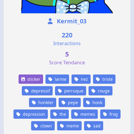
Kermit_03
220
Interactions
5
Score Tendance
sticker
larme
nez
triste
depressif
perruque
rouge
honkler
pepe
honk
depression
the
memes
frog
clown
meme
sad