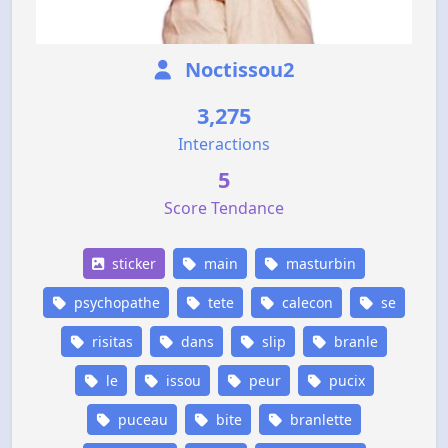
Noctissou2
3,275
Interactions
5
Score Tendance
sticker
main
masturbin
psychopathe
tete
calecon
se
risitas
dans
slip
branle
le
issou
peur
pucix
puceau
bite
branlette