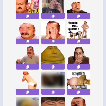
NSFW
NSFW