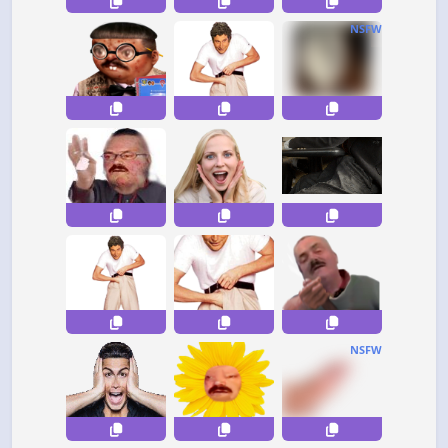
NSFW
NSFW