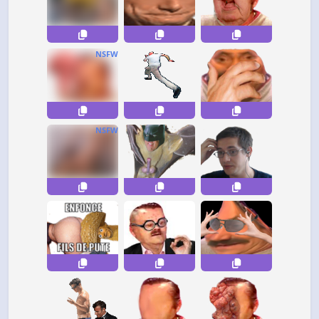
NSFW
NSFW