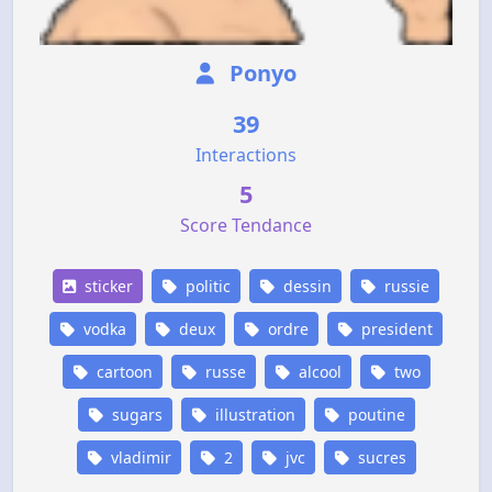
Ponyo
39
Interactions
5
Score Tendance
sticker
politic
dessin
russie
vodka
deux
ordre
president
cartoon
russe
alcool
two
sugars
illustration
poutine
vladimir
2
jvc
sucres