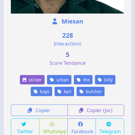
Miesan
228
Interactions
5
Score Tendance
sticker
urban
the
billy
boys
karl
butcher
Copier
Copier (jvc)
Twitter
WhatsApp
Facebook
Telegram