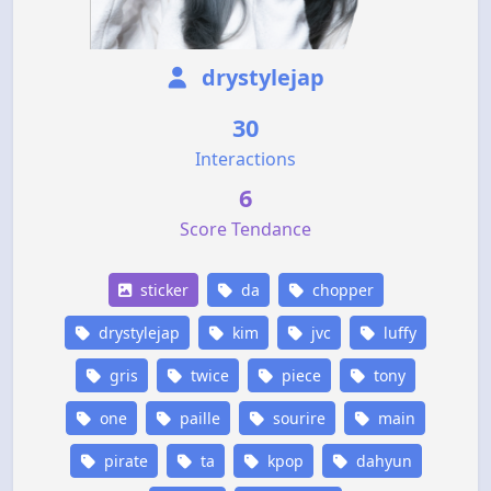
drystylejap
30
Interactions
6
Score Tendance
sticker
da
chopper
drystylejap
kim
jvc
luffy
gris
twice
piece
tony
one
paille
sourire
main
pirate
ta
kpop
dahyun