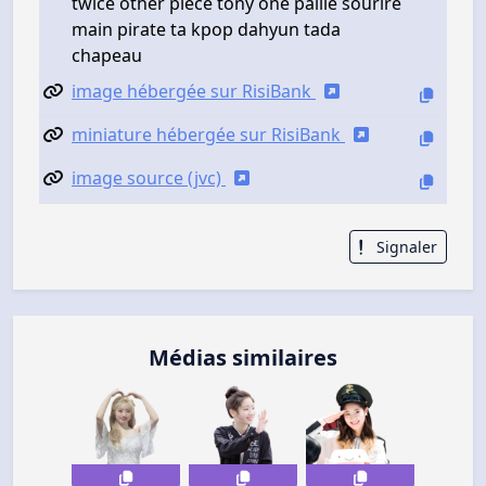
twice other piece tony one paille sourire
main pirate ta kpop dahyun tada
chapeau
image hébergée sur RisiBank
miniature hébergée sur RisiBank
image source (jvc)
Signaler
Médias similaires