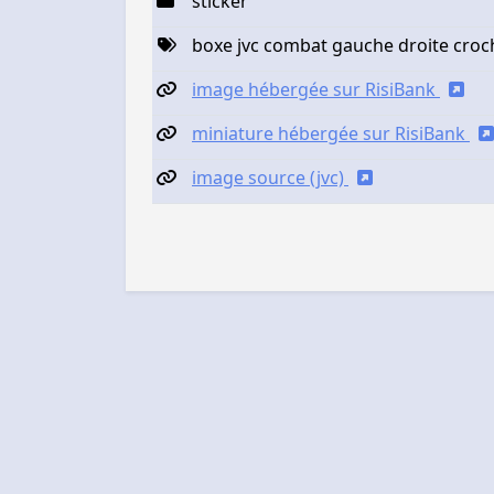
sticker
boxe jvc combat gauche droite croc
image hébergée sur RisiBank
miniature hébergée sur RisiBank
image source (jvc)