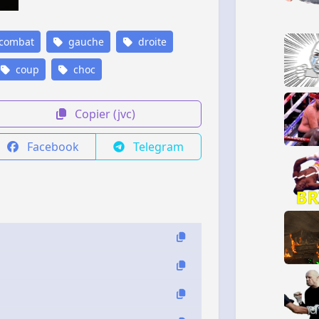
combat
gauche
droite
coup
choc
Copier (jvc)
Facebook
Telegram