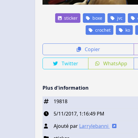
sticker
boxe
jvc
crochet
ko
Copier
Twitter
WhatsApp
Plus d'information
19818
5/11/2017, 1:16:49 PM
Ajouté par
Larrylebanni