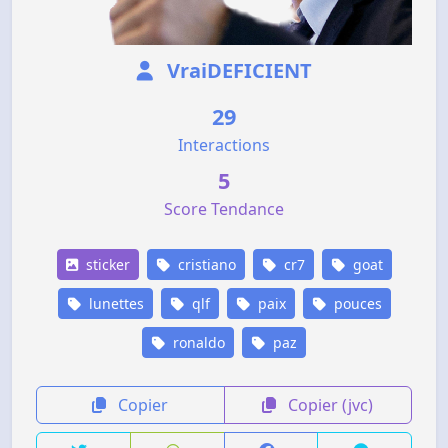
VraiDEFICIENT
29
Interactions
5
Score Tendance
sticker
cristiano
cr7
goat
lunettes
qlf
paix
pouces
ronaldo
paz
Copier
Copier (jvc)