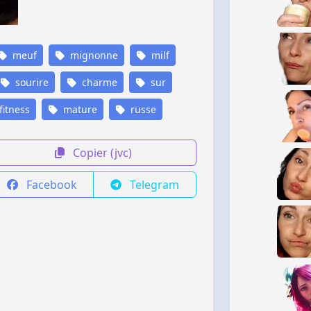
meuf
mignonne
milf
sourire
charme
sur
fitness
mature
russe
Copier (jvc)
Facebook
Telegram