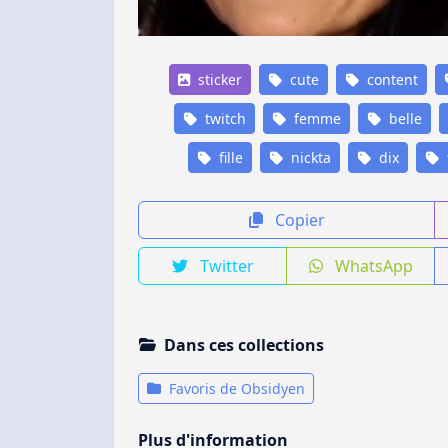
sticker
cute
content
twitch
femme
belle
fille
nickta
dix
Copier
Twitter
WhatsApp
Dans ces collections
Favoris de Obsidyen
Plus d'information