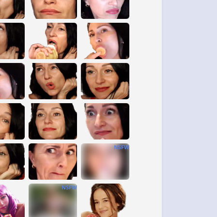
NSFW
NSFW