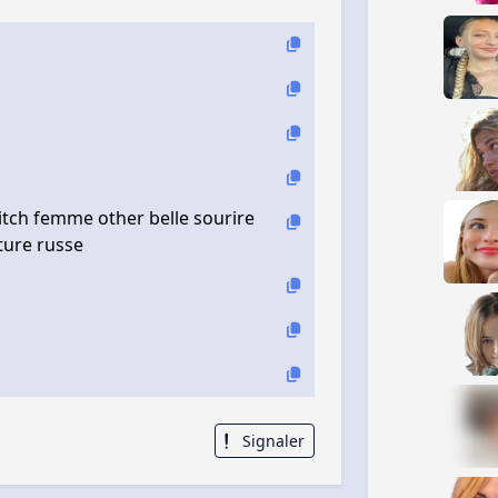
tch femme other belle sourire
ature russe
Signaler