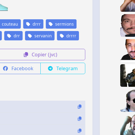
couteau
drrr
sermions
drr
servanin
drrrr
Copier (jvc)
Facebook
Telegram