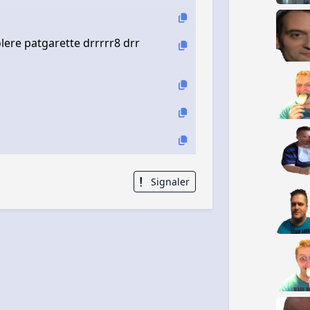
lere patgarette drrrrr8 drr
Signaler