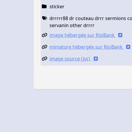
sticker
drrrrr88 dr couteau drrr sermions co
servanin other drrrr
image hébergée sur RisiBank
miniature hébergée sur RisiBank
image source (jvc)