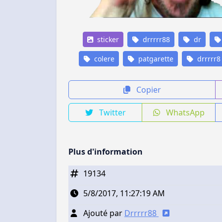
sticker
drrrrr88
dr
colere
patgarette
drrrrr8
Copier
Twitter
WhatsApp
Plus d'information
19134
5/8/2017, 11:27:19 AM
Ajouté par
Drrrrr88