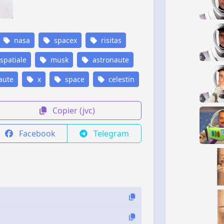
nasa
spacex
risitas
spatiale
musk
astronaute
aute
x
space
celestin
Copier (jvc)
Facebook
Telegram