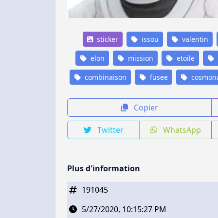
sticker
issou
valentin
elon
mission
etoile
combinaison
fusee
cosmon
Copier
Twitter
WhatsApp
Plus d'information
191045
5/27/2020, 10:15:27 PM