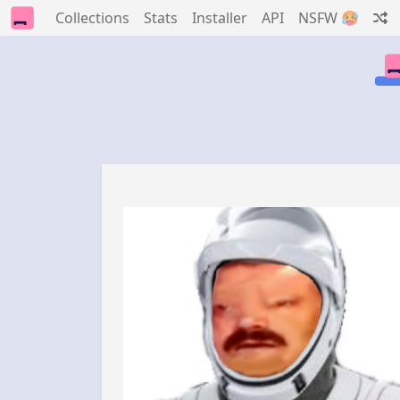
Collections
Stats
Installer
API
NSFW 🥵