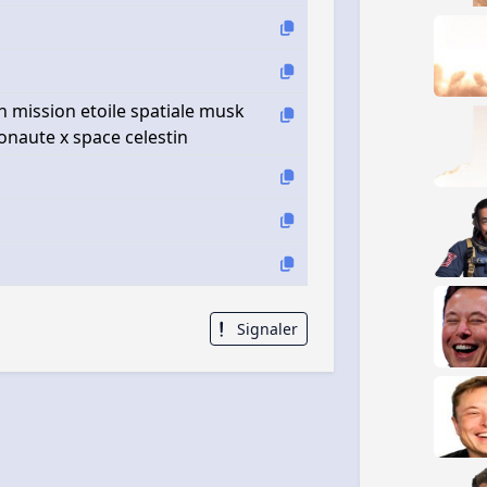
on mission etoile spatiale musk
naute x space celestin
Signaler