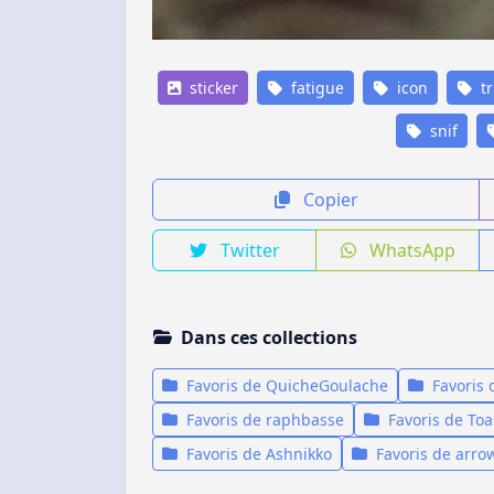
sticker
fatigue
icon
tr
snif
Copier
Twitter
WhatsApp
Dans ces collections
Favoris de QuicheGoulache
Favoris
Favoris de raphbasse
Favoris de Toa
Favoris de Ashnikko
Favoris de arr