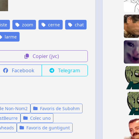
iste
zoom
cerne
chat
larme
Copier (jvc)
Facebook
Telegram
 de Non-Nom2
Favoris de Subohm
stBeurre
Colec uno
owheads
Favoris de guntigunt