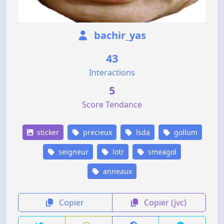
bachir_yas
43
Interactions
5
Score Tendance
sticker
precieux
lsda
gollum
seigneur
lotr
smeagol
anneaux
Copier
Copier (jvc)