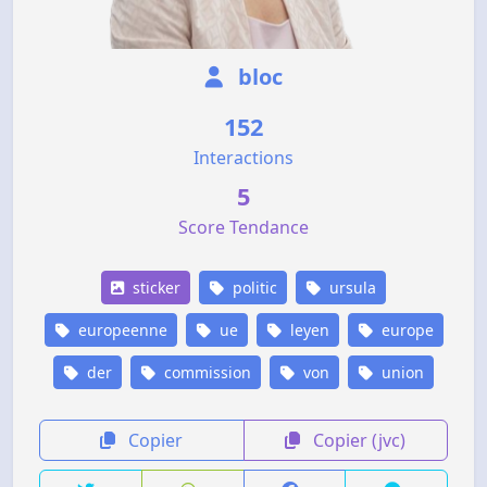
bloc
152
Interactions
5
Score Tendance
sticker
politic
ursula
europeenne
ue
leyen
europe
der
commission
von
union
Copier
Copier (jvc)