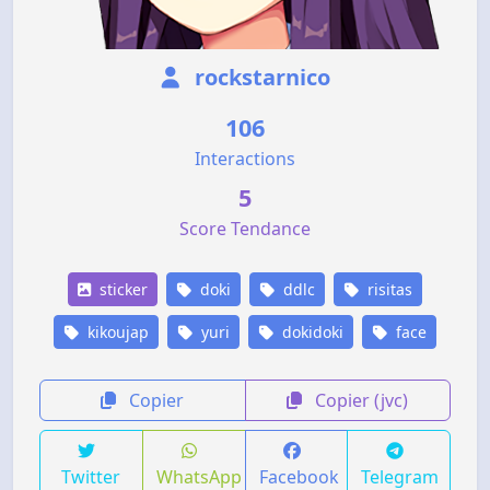
rockstarnico
106
Interactions
5
Score Tendance
sticker
doki
ddlc
risitas
kikoujap
yuri
dokidoki
face
Copier
Copier (jvc)
Twitter
WhatsApp
Facebook
Telegram