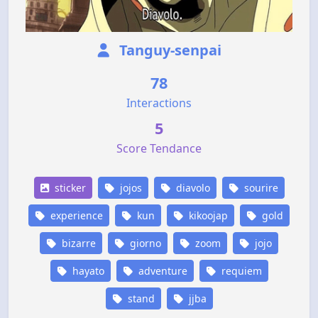
Tanguy-senpai
78
Interactions
5
Score Tendance
sticker
jojos
diavolo
sourire
experience
kun
kikoojap
gold
bizarre
giorno
zoom
jojo
hayato
adventure
requiem
stand
jjba