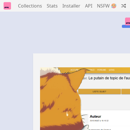
Collections
Stats
Installer
API
NSFW 🥵