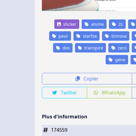
sticker
anime
2s
peur
starfox
tinnova
dos
transpire
zero
gene
Copier
Twitter
WhatsApp
Plus d'information
174559