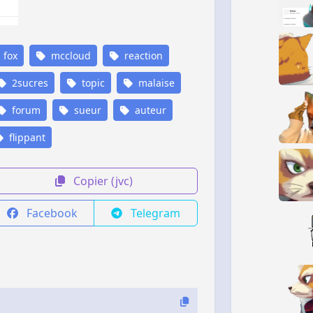
fox
mccloud
reaction
2sucres
topic
malaise
forum
sueur
auteur
flippant
Copier (jvc)
Facebook
Telegram