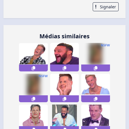
Signaler
Médias similaires
NSFW
NSFW