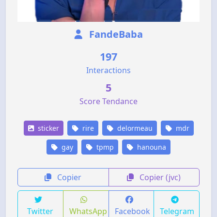
FandeBaba
197
Interactions
5
Score Tendance
sticker
rire
delormeau
mdr
gay
tpmp
hanouna
Copier
Copier (jvc)
Twitter
WhatsApp
Facebook
Telegram