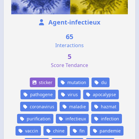
Agent-infectieux
65
Interactions
5
Score Tendance
sticker
mutation
du
pathogene
virus
apocalypse
coronavirus
maladie
hazmat
purification
infectieux
infection
vaccin
chine
fin
pandemie