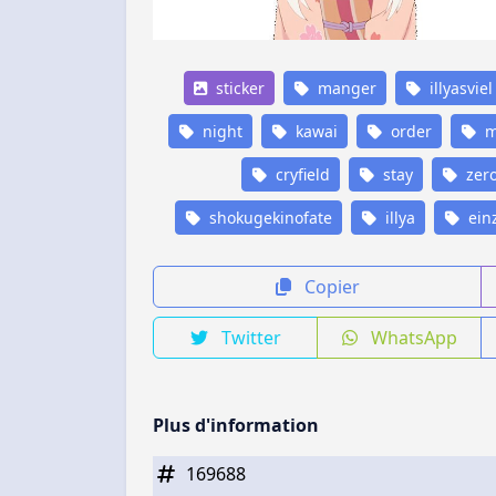
sticker
manger
illyasviel
night
kawai
order
m
cryfield
stay
zer
shokugekinofate
illya
ein
Copier
Twitter
WhatsApp
Plus d'information
169688