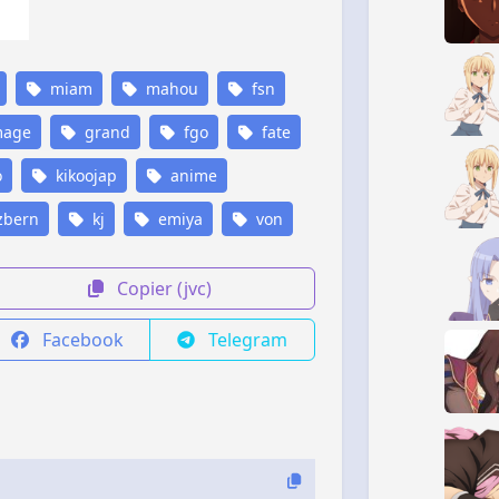
miam
mahou
fsn
age
grand
fgo
fate
o
kikoojap
anime
zbern
kj
emiya
von
Copier (jvc)
Facebook
Telegram