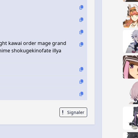
ight kawai order mage grand
anime shokugekinofate illya
Signaler