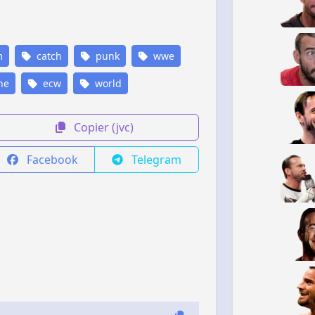
m
catch
punk
wwe
he
ecw
world
Copier (jvc)
Facebook
Telegram