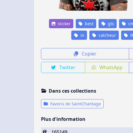
sticker
best
gts
c
in
catcheur
t
Copier
Twitter
WhatsApp
Dans ces collections
Favoris de SaintChantage
Plus d'information
165149