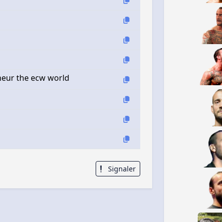
heur the ecw world
Signaler