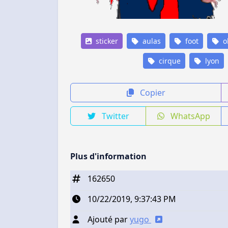
sticker
aulas
foot
o
cirque
lyon
Copier
Twitter
WhatsApp
Plus d'information
162650
10/22/2019, 9:37:43 PM
Ajouté par
yugo