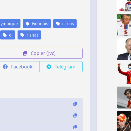
lympique
lyonnais
circus
ol
risitas
Copier (jvc)
Facebook
Telegram