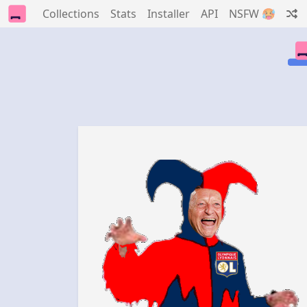
Collections
Stats
Installer
API
NSFW 🥵