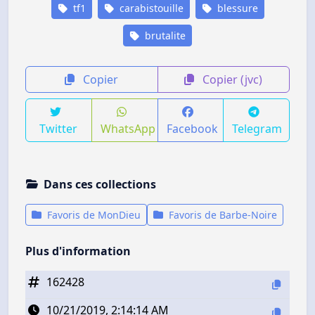
tf1
carabistouille
blessure
brutalite
Copier
Copier (jvc)
Twitter
WhatsApp
Facebook
Telegram
Dans ces collections
Favoris de MonDieu
Favoris de Barbe-Noire
Plus d'information
162428
10/21/2019, 2:14:14 AM