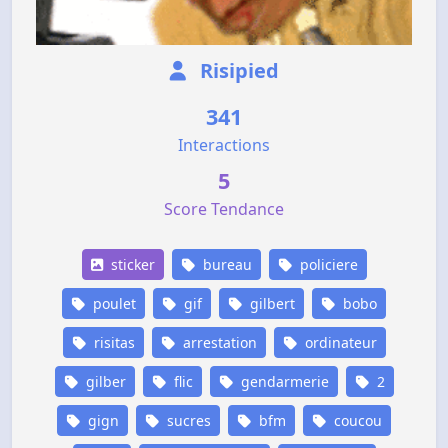
Risipied
341
Interactions
5
Score Tendance
sticker
bureau
policiere
poulet
gif
gilbert
bobo
risitas
arrestation
ordinateur
gilber
flic
gendarmerie
2
gign
sucres
bfm
coucou