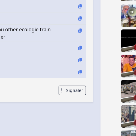
u other ecologie train
ner
Signaler