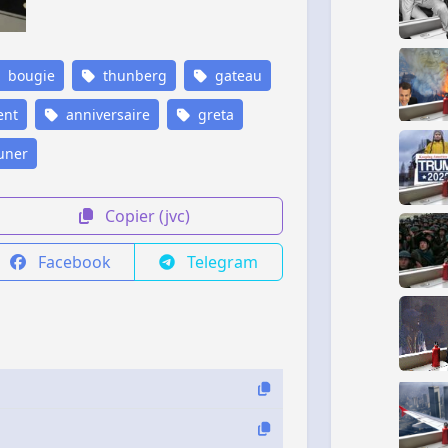
bougie
thunberg
gateau
ent
anniversaire
greta
uner
Copier (jvc)
Facebook
Telegram