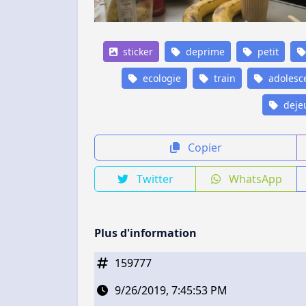
sticker
deprime
petit
ecologie
train
adolesc
deje
Copier
Twitter
WhatsApp
Plus d'information
159777
9/26/2019, 7:45:53 PM