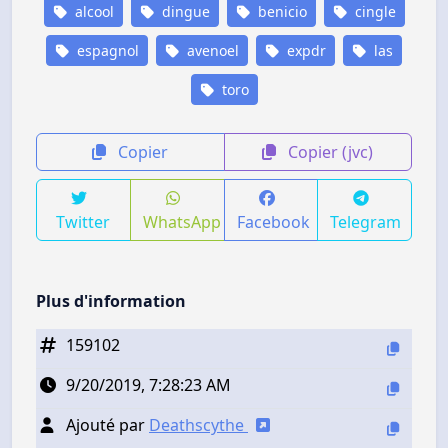
alcool
dingue
benicio
cingle
espagnol
avenoel
expdr
las
toro
Copier
Copier (jvc)
Twitter
WhatsApp
Facebook
Telegram
Plus d'information
159102
9/20/2019, 7:28:23 AM
Ajouté par
Deathscythe