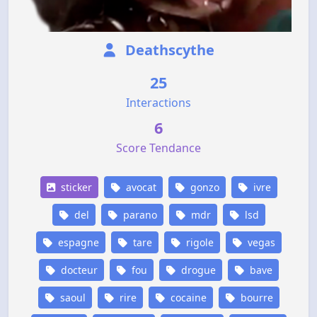
Deathscythe
25
Interactions
6
Score Tendance
sticker
avocat
gonzo
ivre
del
parano
mdr
lsd
espagne
tare
rigole
vegas
docteur
fou
drogue
bave
saoul
rire
cocaine
bourre