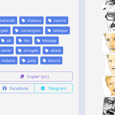
hailande
cheveux
sourire
gabi
consanguin
lattaque
alc
des
kikoojap
reiner
shingeki
attack
malaise
gaby
bourre
Copier (jvc)
Facebook
Telegram