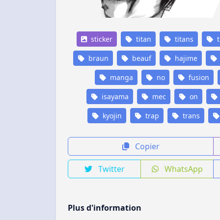
sticker
titan
titans
t
braun
beauf
hajime
manga
no
fusion
isayama
mec
on
kyojin
trap
trans
Copier
Twitter
WhatsApp
Plus d'information