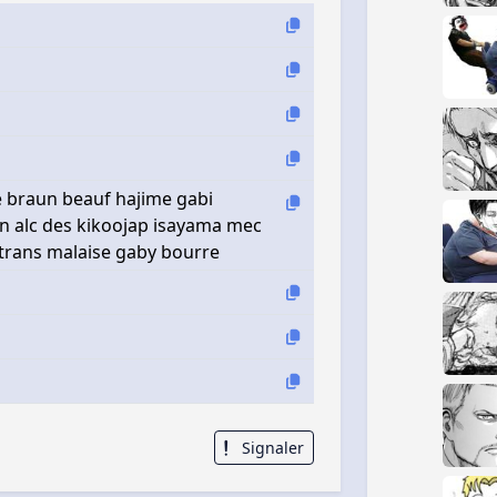
re braun beauf hajime gabi
n alc des kikoojap isayama mec
p trans malaise gaby bourre
Signaler