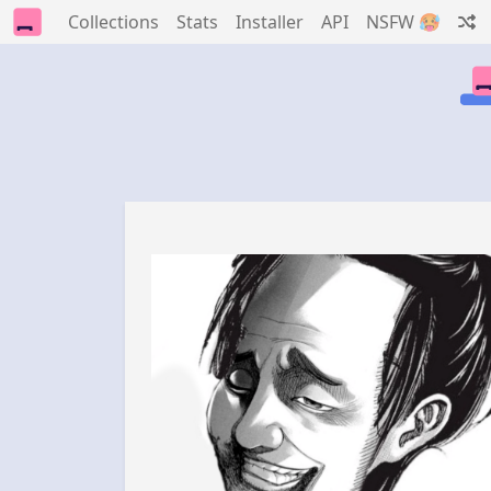
Collections
Stats
Installer
API
NSFW 🥵