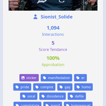
Sionist_Solide
1,094
Interactions
5
Score Tendance
100%
Approbation
sticker
manifestation
er
pride
complot
gay
homo
soral
dissidence
defile
complotiste
manif
homosexuel